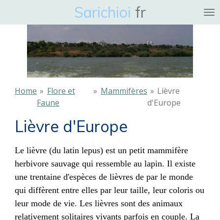
Sarichioi
fr
Ga
direct
naar
de
hoofdinhoud
Home
»
Flore et
»
Mammifères
»
Lièvre
Faune
d'Europe
Lièvre d'Europe
Le lièvre (du
latin
lepus) est un petit
mammifère
herbivore
sauvage qui ressemble au
lapin
. Il existe
une trentaine d'
espèces
de lièvres de par le monde
qui diffèrent entre elles par leur taille, leur coloris ou
leur mode de vie. Les lièvres sont des animaux
relativement solitaires vivants parfois en couple. La