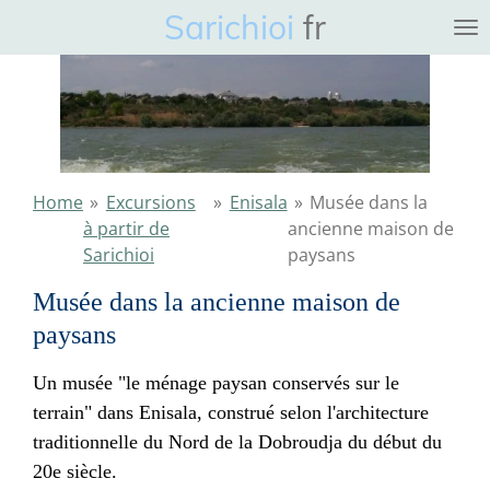
Sarichioi
fr
Ga
direct
naar
de
hoofdinhoud
Home
»
Excursions
»
Enisala
»
Musée dans la
à partir de
ancienne maison de
Sarichioi
paysans
Musée dans la ancienne maison de
paysans
Un musée "le ménage paysan conservés sur le
terrain" dans Enisala, construé selon l'architecture
traditionnelle du Nord de la Dobroudja du début du
20e siècle.