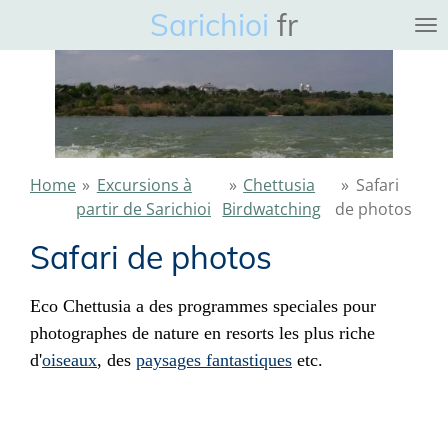
Sarichioi
fr
Ga
direct
naar
de
hoofdinhoud
Home
»
Excursions à
»
Chettusia
»
Safari
partir de Sarichioi
Birdwatching
de photos
Safari de photos
Eco Chettusia a des programmes speciales pour
photographes de nature en resorts les plus riche
d'
oiseaux
, des
paysages fantastiques
etc.