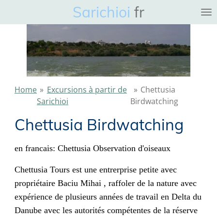
Sarichioi
fr
Ga
direct
naar
de
hoofdinhoud
Home
»
Excursions à partir de
»
Chettusia
Sarichioi
Birdwatching
Chettusia Birdwatching
en francais: Chettusia Observation d'oiseaux
Chettusia Tours est une entrerprise petite avec
propriétaire Baciu Mihai , raffoler de la nature avec
expérience de plusieurs années de travail en Delta du
Danube avec les autorités compétentes de la réserve