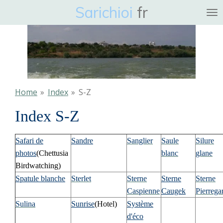
Sarichioi
fr
Ga
direct
naar
de
hoofdinhoud
Home
»
Index
»
S-Z
Index S-Z
Safari de
Sandre
Sanglier
Saule
Silure
photos
(Chettusia
blanc
glane
Birdwatching)
Spatule blanche
Sterlet
Sterne
Sterne
Sterne
Caspienne
Caugek
Pierrega
Sulina
Sunrise
(Hotel)
Système
d'éco