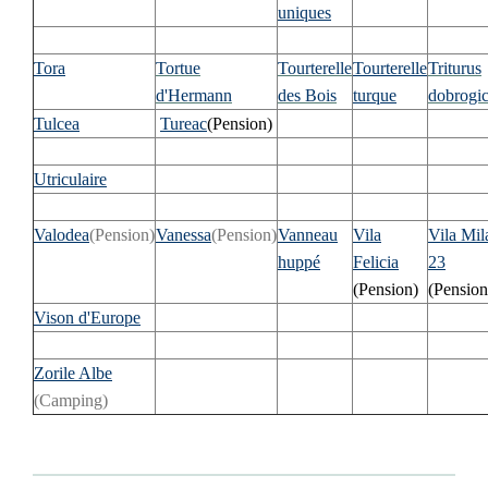
uniques
Tora
Tortue
Tourterelle
Tourterelle
Triturus
d'Hermann
des Bois
turque
dobrogi
Tulcea
Tureac
(Pension)
Utriculaire
Valodea
(Pension)
Vanessa
(Pension)
Vanneau
Vila
Vila Mil
huppé
Felicia
23
(Pension)
(Pension
Vison d'Europe
Zorile Albe
(Camping)