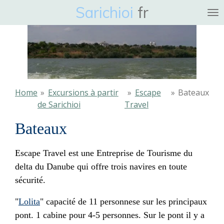
Sarichioi
fr
Ga
direct
naar
de
hoofdinhoud
Home
»
Excursions à partir
»
Escape
»
Bateaux
de Sarichioi
Travel
Bateaux
Escape Travel est une Entreprise de Tourisme du
delta du Danube qui offre trois navires en toute
sécurité.
"
Lolita
" capacité de 11 personnese sur les principaux
pont. 1 cabine pour 4-5 personnes. Sur le pont il y a