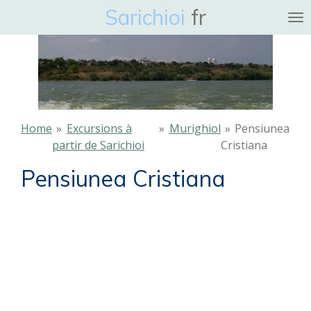
Sarichioi
fr
Ga
direct
naar
de
hoofdinhoud
Home
»
Excursions à
»
Murighiol
»
Pensiunea
partir de Sarichioi
Cristiana
Pensiunea Cristiana