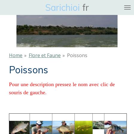
Sarichioi
fr
Ga
direct
naar
de
hoofdinhoud
Home
»
Flore et Faune
»
Poissons
Poissons
Pour une description pressez le nom avec clic de
souris de gauche.