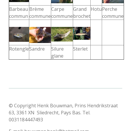
Barbeau
Brème
Carpe
Grand
Hotu
Perche
commun
commune
commune
brochet
commune
Rotengle
Sandre
Silure
Sterlet
glane
© Copyright Henk Bouwman, Prins Hendrikstraat
63, 3361 XN Sliedrecht, Pays Bas. Tel.
0031184447493