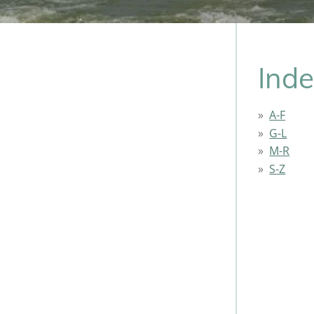
Ind
A-F
G-L
M-R
S-Z