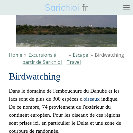
Sarichioi
fr
Ga
direct
naar
de
hoofdinhoud
Home
»
Excursions à
»
Escape
»
Birdwatching
partir de Sarichioi
Travel
Birdwatching
Dans le domaine de l'embouchure du Danube et les
lacs sont de plus de 300 espèces d'
oiseaux
indiqué.
De ce nombre, 74 proviennent de l'extérieur du
continent européen. Pour les oiseaux de ces régions
sont prises ici, en particulier le Delta et une zone de
courbure de randonnée.