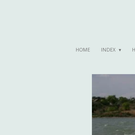
Ga
direct
naar
de
hoofdinhoud
HOME
INDEX
H