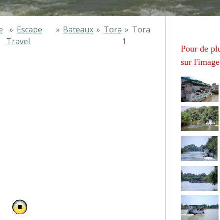
e
»
Escape
»
Bateaux
»
Tora
»
Tora
Travel
1
Pour de pl
sur l'image