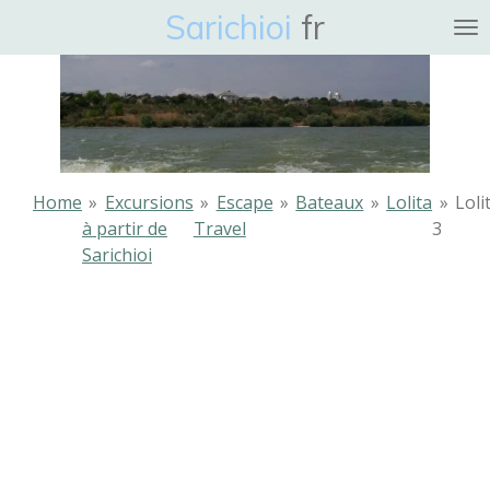
Sarichioi
fr
Ga
direct
naar
de
hoofdinhoud
Home
»
Excursions
»
Escape
»
Bateaux
»
Lolita
»
Loli
à partir de
Travel
3
Sarichioi