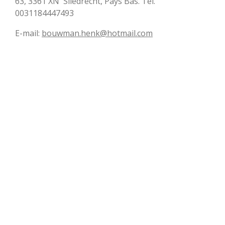
63, 3361 XN Sliedrecht, Pays Bas. Tel.
0031184447493
E-mail:
bouwman.henk@hotmail.com